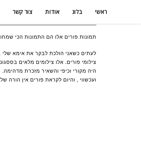
Ski
ראשי
בלוג
אודות
צור קשר
משנכנס אדר
t
conten
תמונות פורים אלו הם התמונות הכי שמחות
לעתים כשאני הולכת לבקר את אימא שלי בב
צילומי פורים. אלו צילומים מלאים בססגונ
היה מקורי וכיפי והשאיר מזכרת מדהימה. ה
ועכשווי , והיום לקראת פורים אין הורה ש